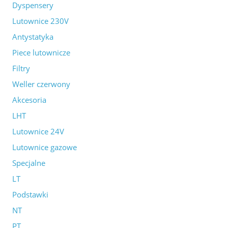
Dyspensery
Lutownice 230V
Antystatyka
Piece lutownicze
Filtry
Weller czerwony
Akcesoria
LHT
Lutownice 24V
Lutownice gazowe
Specjalne
LT
Podstawki
NT
PT