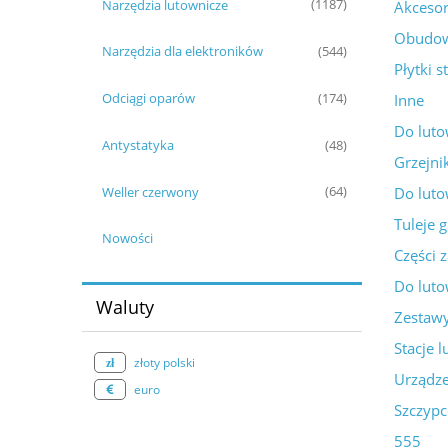
Narzędzia lutownicze
(1187)
Akcesor
Obudow
Narzędzia dla elektroników
(544)
Płytki 
Odciągi oparów
Inne
(174)
Do luto
Antystatyka
(48)
Grzejni
Do lut
Weller czerwony
(64)
Tuleje g
Nowości
Części z
Do luto
Waluty
Zestaw
Stacje 
złoty polski
Urządz
euro
Szczypc
555