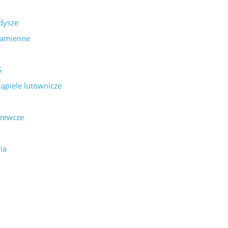
 dysze
zamienne
S
kąpiele lutownicze
rzewcze
ia