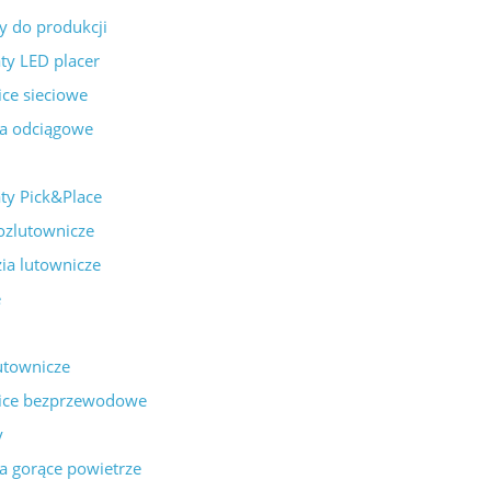
 do produkcji
y LED placer
ce sieciowe
a odciągowe
ty Pick&Place
rozlutownicze
ia lutownicze
e
lutownicze
ice bezprzewodowe
y
na gorące powietrze