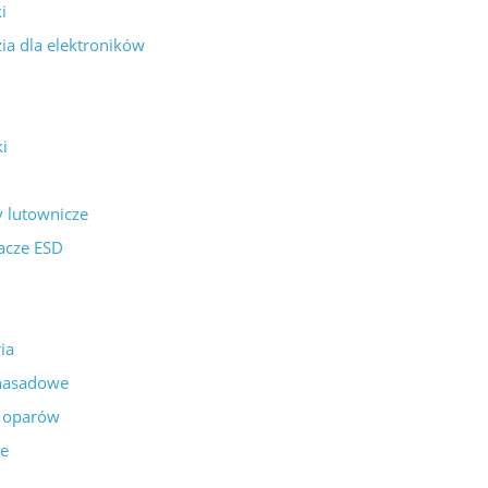
i
ia dla elektroników
i
 lutownicze
acze ESD
ia
 nasadowe
i oparów
ze