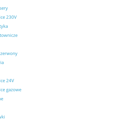
sery
ice 230V
tyka
utownicze
czerwony
ia
ice 24V
ice gazowe
ne
wki