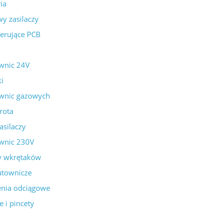
ia
y zasilaczy
sterujące PCB
wnic 24V
ki
ownic gazowych
rota
asilaczy
wnic 230V
y wkrętaków
lutownicze
enia odciągowe
e i pincety