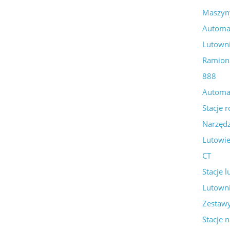
Maszyny
Automat
Lutowni
Ramion
888
Automa
Stacje 
Narzędz
Lutowi
CT
Stacje 
Lutown
Zestaw
Stacje 