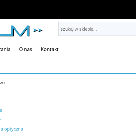
tania
O nas
Kontakt
orii
e
y
ja optyczna