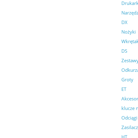
Drukark
Narzędz
DX
Nożyki
Wkrętak
DS
Zestawy
Odkurz
Groty
ET
Akcesor
klucze
Odciąg
Zasilac
HT