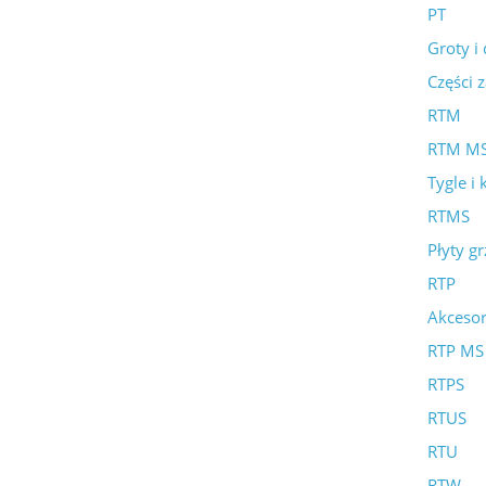
PT
Groty i
Części 
RTM
RTM M
Tygle i 
RTMS
Płyty g
RTP
Akcesor
RTP MS
RTPS
RTUS
RTU
RTW