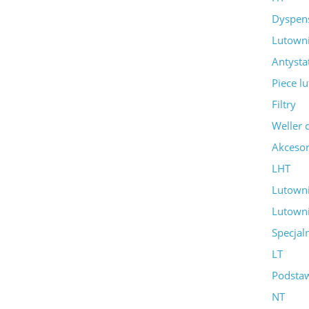
Dyspen
Lutown
Antysta
Piece l
Filtry
Weller 
Akcesor
LHT
Lutown
Lutown
Specjal
LT
Podsta
NT