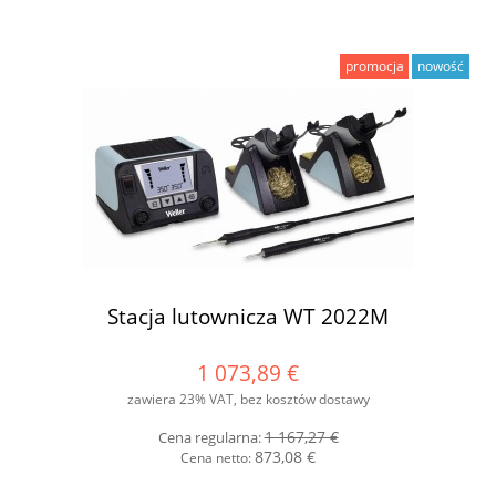
promocja
nowość
Stacja lutownicza WT 2022M
1 073,89 €
zawiera 23% VAT, bez kosztów dostawy
1 167,27 €
Cena regularna:
873,08 €
Cena netto: