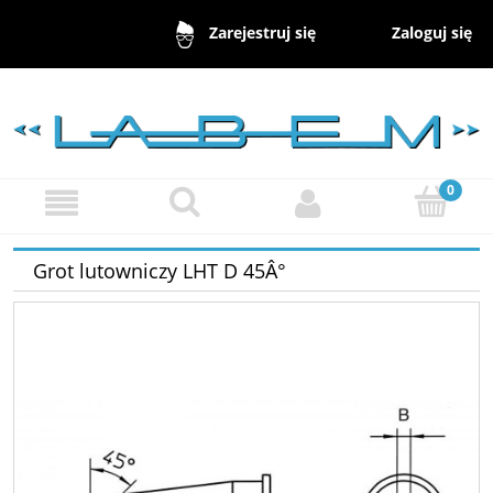
Zaloguj się
Zarejestruj się
Grot lutowniczy LHT D 45Â°