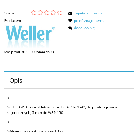
Ocena:
zapytaj o produkt
Producent:
poleć znajomemu
dodaj opinię
Kod produktu:
T0054445600
Opis
>
>LHT D 45Â° - Grot lutowniczy, Ĺ›ciÄ™ty 45Â°, do produkcji paneli
sĹ‚onecznych, 5 mm do WSP 150
>
>Minimum zamĂłwieniowe 10 szt.