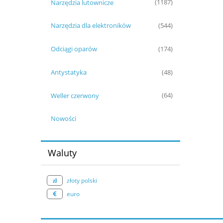
Narzędzia lutownicze
(1187)
Narzędzia dla elektroników
(544)
Odciągi oparów
(174)
Antystatyka
(48)
Weller czerwony
(64)
Nowości
Waluty
złoty polski
euro