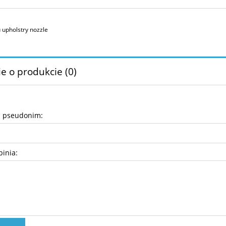
 upholstry nozzle
e o produkcie (0)
b pseudonim:
pinia: