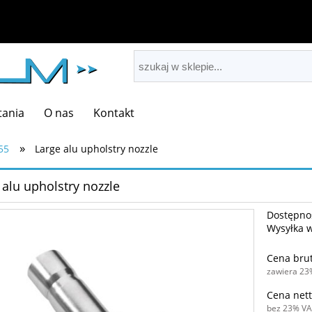
tania
O nas
Kontakt
»
55
Large alu upholstry nozzle
 alu upholstry nozzle
Dostępno
Wysyłka 
Cena brut
zawiera 23
Cena nett
bez 23% VA