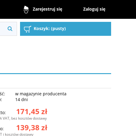
Zaloguj się
Zarejestruj się
Koszyk:
(pusty)
ść:
w magazynie producenta
w:
14 dni
171,45 zł
to:
% VAT, bez kosztów dostawy
139,38 zł
o:
T i kosztów dostawy