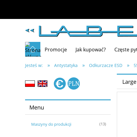
Promocje
Jak kupować?
Częste py
»
»
»
Jesteś w:
Antystatyka
Odkurzacze ESD
5
Large
Menu
Maszyny do produkcji
(13)