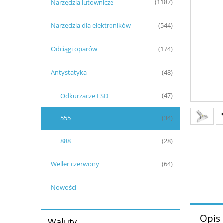
Narzędzia lutownicze
(1187)
Narzędzia dla elektroników
(544)
Odciągi oparów
(174)
Antystatyka
(48)
Odkurzacze ESD
(47)
555
(34)
888
(28)
Weller czerwony
(64)
Nowości
Opis
Waluty