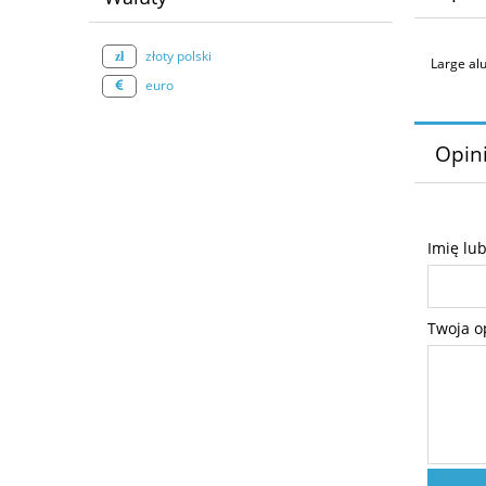
złoty polski
Large alu
euro
Opini
Imię lu
Twoja o