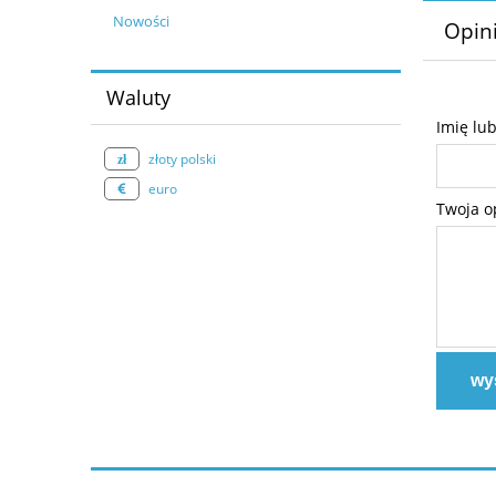
Nowości
Opini
Waluty
Imię lu
złoty polski
euro
Twoja o
wyś