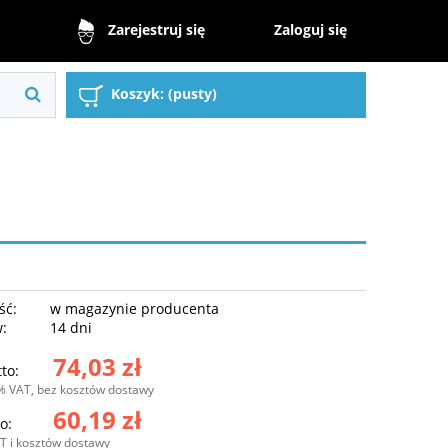
Zaloguj się
Zarejestruj się
Koszyk:
(pusty)
ść:
w magazynie producenta
w:
14 dni
74,03 zł
to:
% VAT, bez kosztów dostawy
60,19 zł
o:
T i kosztów dostawy