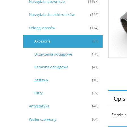
Narzędzia lutownicze
(1187)
Narzędzia dla elektroników
(544)
Odciągi oparów
(174)
Akcesoria
(51)
Urządzenia odciągowe
(26)
Ramiona odciągowe
(41)
Zestawy
(18)
Filtry
(39)
Opis
Antystatyka
(48)
Złączka 
Weller czerwony
(64)