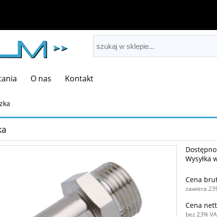
tania
O nas
Kontakt
zka
ka
Dostępno
Wysyłka 
Cena brut
zawiera 23
Cena nett
bez 23% VA