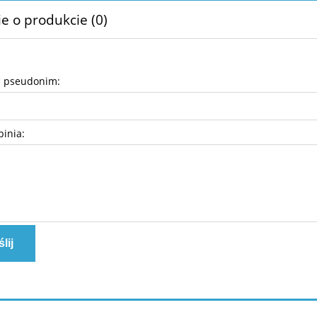
e o produkcie (0)
b pseudonim:
pinia:
lij