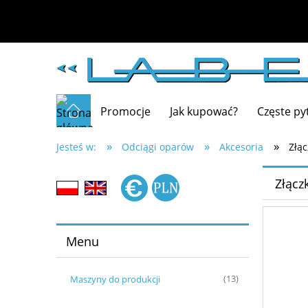
Promocje
Jak kupować?
Częste py
»
»
»
Jesteś w:
Odciągi oparów
Akcesoria
Złąc
Złącz
Menu
Maszyny do produkcji
(13)