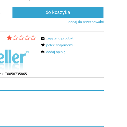
do koszyka
.
dodaj do przechowalni
zapytaj o produkt
poleć znajomemu
dodaj opinię
tu:
T0058735865