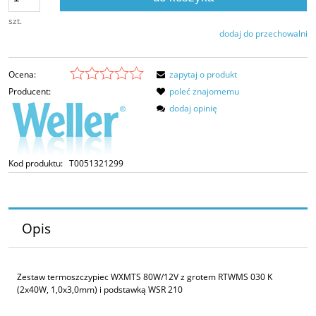
szt.
dodaj do przechowalni
Ocena:
zapytaj o produkt
Producent:
poleć znajomemu
dodaj opinię
Kod produktu:
T0051321299
Opis
Zestaw termoszczypiec WXMTS 80W/12V z grotem RTWMS 030 K
(2x40W, 1,0x3,0mm) i podstawką WSR 210