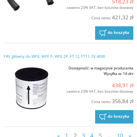
518,23 zł
zawiera 23% VAT, bez kosztów dostawy
421,32 zł
Cena netto:
do koszyka
Filtr główny do WFE, WFE P, WFE 2P, FT 12, FT11, FE 4000
Dostępność:
w magazynie producenta
Wysyłka w:
14 dni
438,91 zł
zawiera 23% VAT, bez kosztów dostawy
356,84 zł
Cena netto:
do koszyka
«
1
2
3
4
5
...
10
»