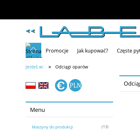
Promocje
Jak kupować?
Częste py
»
Jesteś w:
Odciągi oparów
Odcią
Menu
Maszyny do produkcji
(13)