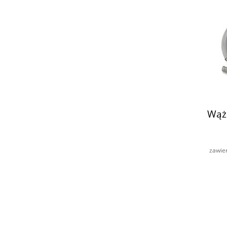
Wąż 
zawie