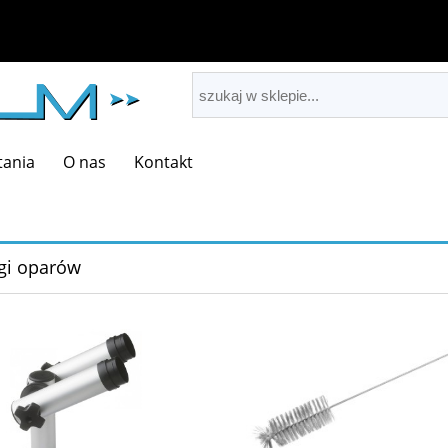
tania
O nas
Kontakt
gi oparów