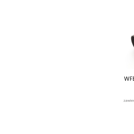
WFE
zawie