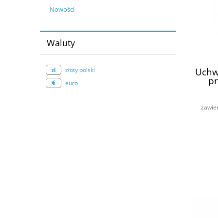
Nowości
Waluty
Uchw
złoty polski
p
euro
zawie