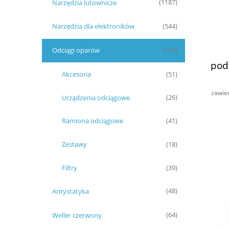
Narzędzia lutownicze
(1187)
Narzędzia dla elektroników
(544)
Odciągi oparów
(174)
pod
Akcesoria
(51)
zawie
Urządzenia odciągowe
(26)
Ramiona odciągowe
(41)
Zestawy
(18)
Filtry
(39)
Antystatyka
(48)
Weller czerwony
(64)