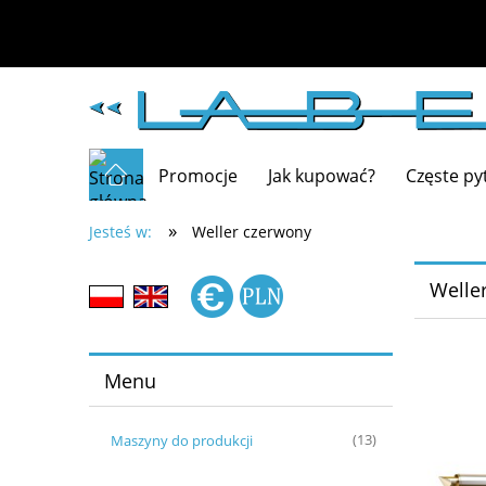
Promocje
Jak kupować?
Częste py
»
Jesteś w:
Weller czerwony
Welle
Menu
Maszyny do produkcji
(13)