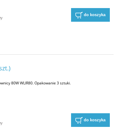
do koszyka
wy
zt.)
townicy 80W WLIR80. Opakowanie 3 sztuki.
a
do koszyka
wy