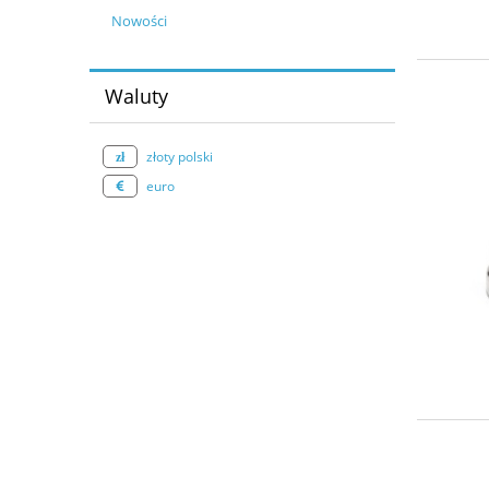
Nowości
Waluty
złoty polski
euro