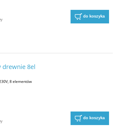
do koszyka
wy
 drewnie 8el
230V, 8 elementów
a
do koszyka
wy