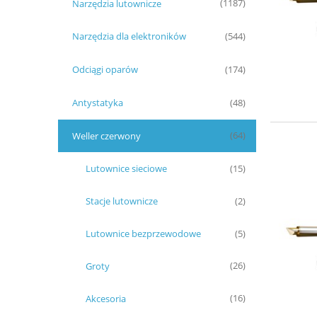
Narzędzia lutownicze
(1187)
Narzędzia dla elektroników
(544)
Odciągi oparów
(174)
Antystatyka
(48)
Weller czerwony
(64)
Lutownice sieciowe
(15)
Stacje lutownicze
(2)
Lutownice bezprzewodowe
(5)
Groty
(26)
Akcesoria
(16)