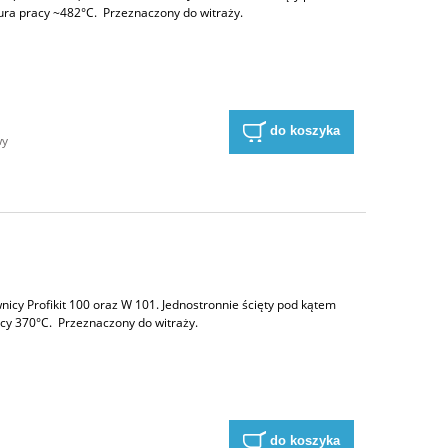
ra pracy ~482°C. Przeznaczony do witraży.
a
do koszyka
wy
nicy Profikit 100 oraz W 101. Jednostronnie ścięty pod kątem
cy 370°C. Przeznaczony do witraży.
a
do koszyka