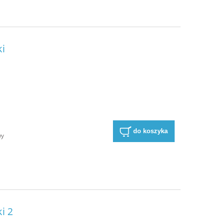
ki
a
do koszyka
wy
i 2