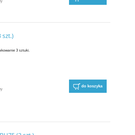
wy
szt.)
akowanie 3 sztuki.
a
do koszyka
wy