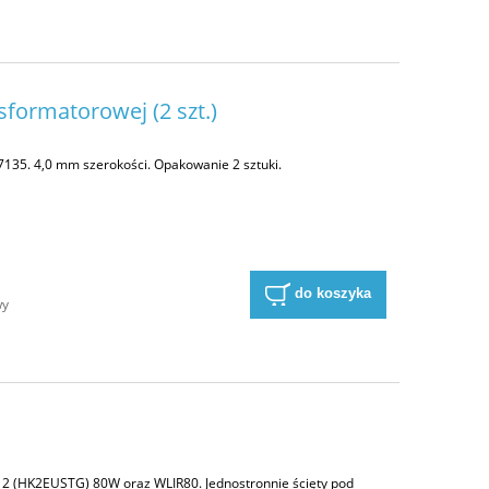
sformatorowej (2 szt.)
7135. 4,0 mm szerokości. Opakowanie 2 sztuki.
a
do koszyka
wy
t 2 (HK2EUSTG) 80W oraz WLIR80. Jednostronnie ścięty pod