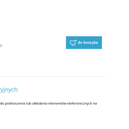
a
do koszyka
wy
zyjnych
 do podnoszenia lub układania elementów elektronicznych na
a