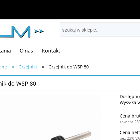
tania
O nas
Kontakt
»
»
nne
Grzejniki
Grzejnik do WSP 80
nik do WSP 80
Dostępno
Wysyłka 
Cena brut
zawiera 23
Cena nett
bez 23% VA