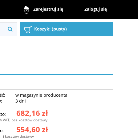
Zaloguj się
Zarejestruj się
Koszyk:
(pusty)
ść:
w magazynie producenta
w:
3 dni
682,16 zł
to:
% VAT, bez kosztów dostawy
554,60 zł
o:
T i kosztów dostawy