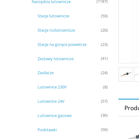
Narzędzia lutownicze
(1187)
Stacje lutownicze
(50)
Stacje rozlutownicze
(20)
Stacje na gorące powietrze
(23)
Zestawy lutownicze
(41)
Zasilacze
(24)
Lutownice 230V
(8)
Lutownice 24V
(57)
Prod
Lutownice gazowe
(36)
Podstawki
(56)