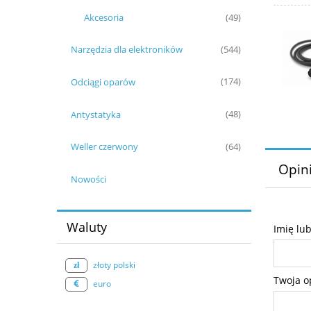
Akcesoria
(49)
Narzędzia dla elektroników
(544)
Odciągi oparów
(174)
Antystatyka
(48)
Weller czerwony
(64)
Opini
Nowości
Waluty
Imię lu
złoty polski
Twoja o
euro