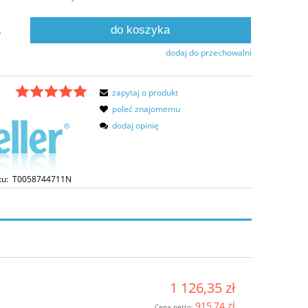
do koszyka
.
dodaj do przechowalni
zapytaj o produkt
poleć znajomemu
dodaj opinię
tu:
T0058744711N
1 126,35 zł
915,74 zł
Cena netto: