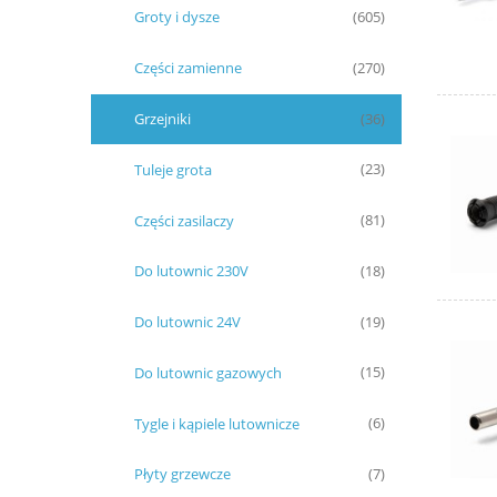
Groty i dysze
(605)
Części zamienne
(270)
Grzejniki
(36)
Tuleje grota
(23)
Części zasilaczy
(81)
Do lutownic 230V
(18)
Do lutownic 24V
(19)
Do lutownic gazowych
(15)
Tygle i kąpiele lutownicze
(6)
Płyty grzewcze
(7)