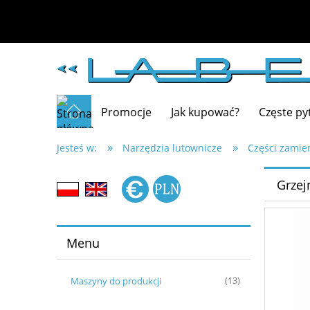
Promocje
Jak kupować?
Częste py
»
»
Jesteś w:
Narzędzia lutownicze
Części zamie
Grzej
Menu
Maszyny do produkcji
(13)