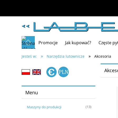
Promocje
Jak kupować?
Częste py
»
»
Jesteś w:
Narzędzia lutownicze
Akcesoria
Akces
Menu
Maszyny do produkcji
(13)