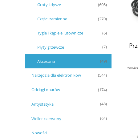
Groty i dysze
(605)
Części zamienne
(270)
Tygle i kąpiele lutownicze
(6)
Pr
Płyty grzewcze
(7)
Akcesoria
(49)
zawie
Narzędzia dla elektroników
(544)
Odciągi oparów
(174)
Antystatyka
(48)
Weller czerwony
(64)
Nowości