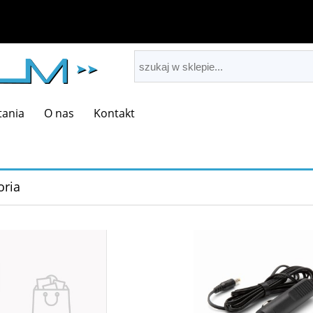
tania
O nas
Kontakt
oria