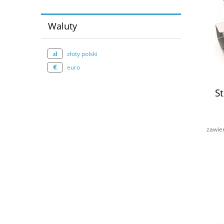
Waluty
złoty polski
euro
S
zawie