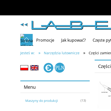
Promocje
Jak kupować?
Częste py
»
»
Jesteś w:
Narzędzia lutownicze
Części zamie
Częśc
Menu
Maszyny do produkcji
(13)