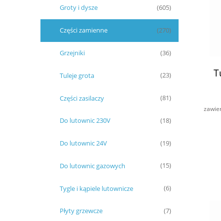
Groty i dysze
(605)
Części zamienne
(270)
Grzejniki
(36)
T
Tuleje grota
(23)
Części zasilaczy
(81)
zawie
Do lutownic 230V
(18)
Do lutownic 24V
(19)
Do lutownic gazowych
(15)
Tygle i kąpiele lutownicze
(6)
Płyty grzewcze
(7)