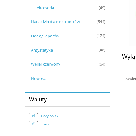
Akcesoria
(49)
Narzędzia dla elektroników
(544)
Odciągi oparów
(174)
Antystatyka
(48)
Wyłą
Weller czerwony
(64)
Nowości
zawie
Waluty
złoty polski
euro