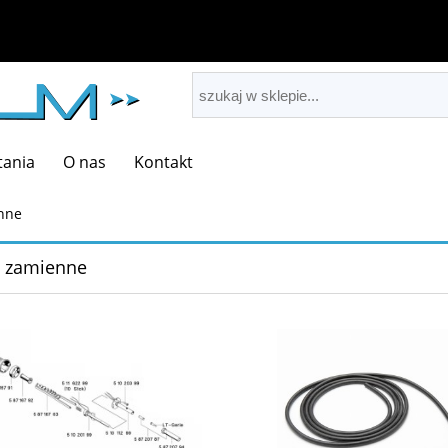
tania
O nas
Kontakt
nne
i zamienne