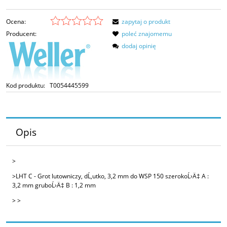
Ocena:
zapytaj o produkt
Producent:
poleć znajomemu
dodaj opinię
Kod produktu:
T0054445599
Opis
>
>LHT C - Grot lutowniczy, dĹ‚utko, 3,2 mm do WSP 150 szerokoĹ›Ä‡ A :
3,2 mm gruboĹ›Ä‡ B : 1,2 mm
> >