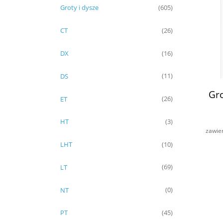
Groty i dysze
(605)
CT
(26)
DX
(16)
DS
(11)
Gro
ET
(26)
HT
(3)
zawie
LHT
(10)
LT
(69)
NT
(0)
PT
(45)