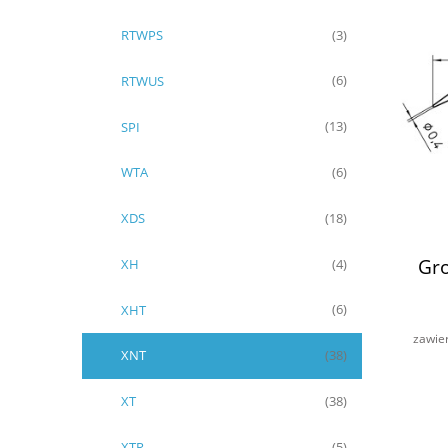
RTWPS
(3)
RTWUS
(6)
SPI
(13)
WTA
(6)
XDS
(18)
Gro
XH
(4)
XHT
(6)
zawie
XNT
(38)
XT
(38)
XTR
(5)