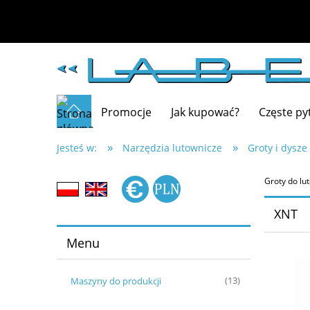
Promocje
Jak kupować?
Częste py
»
»
Jesteś w:
Narzędzia lutownicze
Groty i dysze
Groty do lu
XNT
Menu
Maszyny do produkcji
(13)