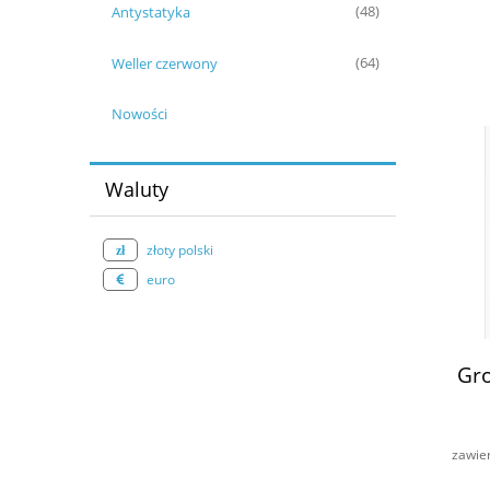
Antystatyka
(48)
Weller czerwony
(64)
Nowości
Waluty
złoty polski
euro
Gro
zawie