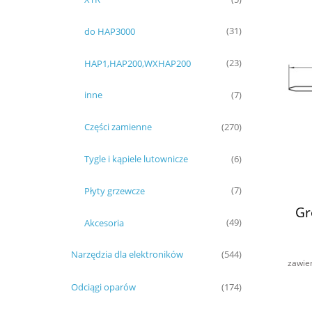
do HAP3000
(31)
HAP1,HAP200,WXHAP200
(23)
inne
(7)
Części zamienne
(270)
Tygle i kąpiele lutownicze
(6)
Płyty grzewcze
(7)
Gr
Akcesoria
(49)
Narzędzia dla elektroników
(544)
zawie
Odciągi oparów
(174)