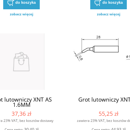
do koszyka
do koszyka
zobacz więcej
zobacz więcej
t lutowniczy XNT AS
Grot lutowniczy XN
1.6MM
37,36 zł
55,25 zł
ra 23% VAT, bez kosztów dostawy
zawiera 23% VAT, bez kosztów d
30,40 zł
44,93 zł
Cena netto:
Cena netto: