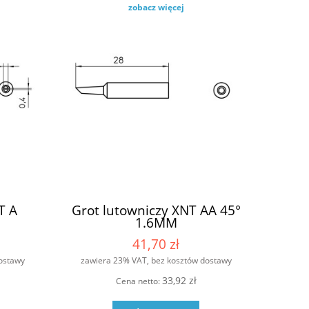
zobacz więcej
T A
Grot lutowniczy XNT AA 45°
1.6MM
41,70 zł
ostawy
zawiera 23% VAT, bez kosztów dostawy
33,92 zł
Cena netto: