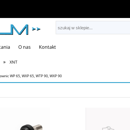
tania
O nas
Kontakt
»
XNT
townic WP 65, WXP 65, WTP 90, WXP 90