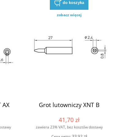
do koszyka
zobacz więcej
T AX
Grot lutowniczy XNT B
41,70 zł
ostawy
zawiera 23% VAT, bez kosztów dostawy
33,92 zł
Cena netto: