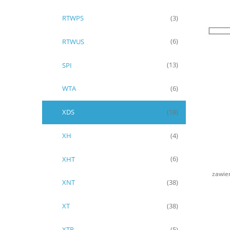
RTWPS
(3)
RTWUS
(6)
SPI
(13)
WTA
(6)
XDS
(18)
XH
(4)
XHT
(6)
zawie
XNT
(38)
XT
(38)
XTR
(5)