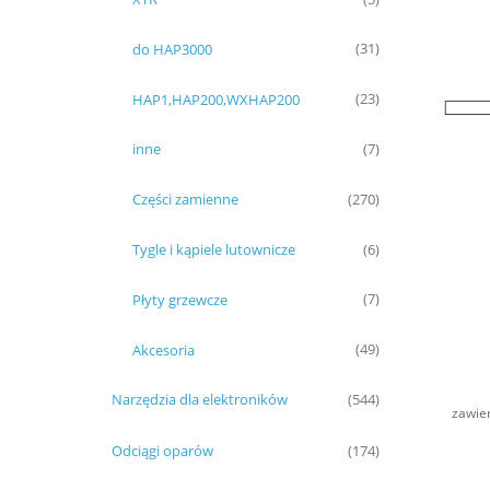
do HAP3000
(31)
HAP1,HAP200,WXHAP200
(23)
inne
(7)
Części zamienne
(270)
Tygle i kąpiele lutownicze
(6)
Płyty grzewcze
(7)
Akcesoria
(49)
Narzędzia dla elektroników
(544)
zawie
Odciągi oparów
(174)