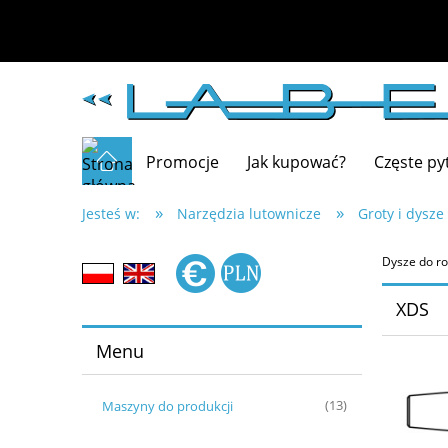
Promocje
Jak kupować?
Częste py
»
»
Jesteś w:
Narzędzia lutownicze
Groty i dysze
Dysze do r
XDS
Menu
Maszyny do produkcji
(13)