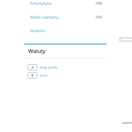
Antystatyka
(48)
Weller czerwony
(64)
Nowości
Waluty
złoty polski
euro
zawie