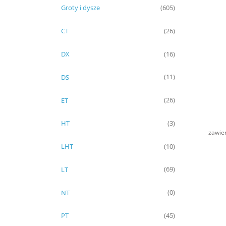
Groty i dysze
(605)
CT
(26)
DX
(16)
DS
(11)
ET
(26)
HT
(3)
zawie
LHT
(10)
LT
(69)
NT
(0)
PT
(45)