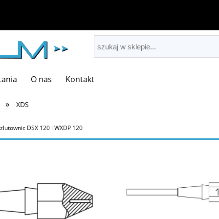
tania
O nas
Kontakt
»
XDS
ozlutownic DSX 120 i WXDP 120