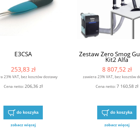
do koszyka
do koszyka
E3CSA
Zestaw Zero Smog Gu
Kit2 Alfa
253,83 zł
8 807,52 zł
ra 23% VAT, bez kosztów dostawy
zawiera 23% VAT, bez kosztów d
206,36 zł
7 160,58 zł
Cena netto:
Cena netto:
do koszyka
do koszyka
zobacz więcej
zobacz więcej
op ESD Weller PRISMA