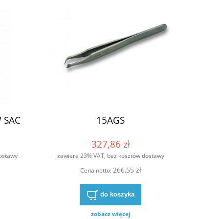
Stacja lutown
4 616,90 zł
3 431
5 018,36 zł
Cena regularna:
do ko
do koszyka
W SAC
15AGS
327,86 zł
ostawy
zawiera 23% VAT, bez kosztów dostawy
266,55 zł
Cena netto:
do koszyka
zobacz więcej