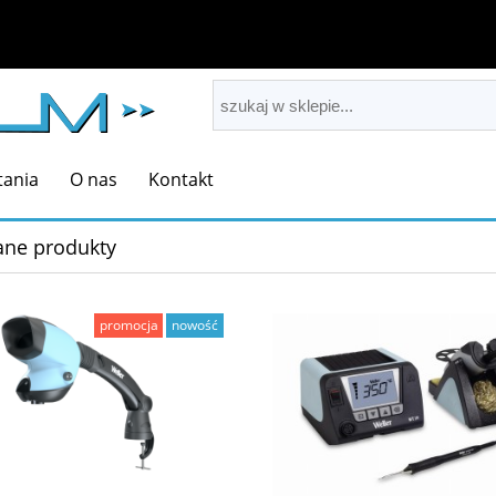
tania
O nas
Kontakt
ane produkty
promocja
nowość