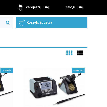
Zaloguj się
Zarejestruj się
Koszyk:
(pusty)
nowość
nowość