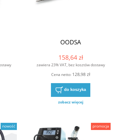
OODSA
158,64 zł
ostawy
zawiera 23% VAT, bez kosztów dostawy
128,98 zł
Cena netto:
do koszyka
Stacja lutownicza WT 1012
Stacja lutow
zobacz więcej
2 179,54 zł
2 578
nowość
promocja
2 369,05 zł
Cena regularna:
Cena regularna