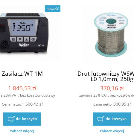
Stacja lutownicza WT 2023M
nowość
9 513,71 zł
5 282,76 zł
10 570,81 zł
egularna:
do koszyka
do koszyka
Zasilacz WT 1M
Drut lutowniczy WS
L0 1,0mm, 250g
1 845,53 zł
370,16 zł
ra 23% VAT, bez kosztów dostawy
zawiera 23% VAT, bez kosztów d
1 500,43 zł
300,95 zł
Cena netto:
Cena netto:
do koszyka
do koszyka
zobacz więcej
zobacz więcej