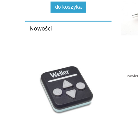
do koszyka
Nowości
zawie
Mikrosk