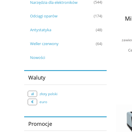
Narzędzia dla elektroników
(544)
Odciągi oparów
(174)
Mi
Antystatyka
(48)
zawie
Weller czerwony
(64)
Ce
Nowości
Waluty
złoty polski
euro
Promocje