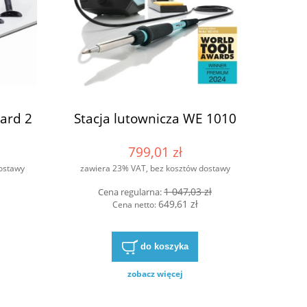
do koszyka
do ko
ard 2
Stacja lutownicza WE 1010
799,01 zł
ostawy
zawiera 23% VAT, bez kosztów dostawy
1 047,03 zł
Cena regularna:
649,61 zł
Cena netto:
do koszyka
zobacz więcej
Stacja lutownicza WT 2022M