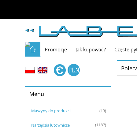
Promocje
Jak kupować?
Częste py
Polec
Menu
Maszyny do produkcji
(13)
Narzędzia lutownicze
(1187)