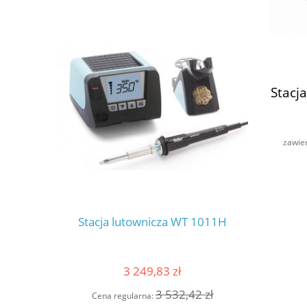
Stacj
zawie
Stacja lutownicza WT 1011H
Stacja
3 249,83 zł
3 532,42 zł
Cena regularna:
Cena 