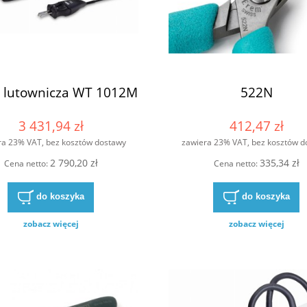
a lutownicza WT 1012M
522N
3 431,94 zł
412,47 zł
ra 23% VAT, bez kosztów dostawy
zawiera 23% VAT, bez kosztów d
2 790,20 zł
335,34 zł
Cena netto:
Cena netto:
do koszyka
do koszyka
 lutownicza WT 1010H
Stacja lutownicza WT 1013
zobacz więcej
zobacz więcej
2 831,43 zł
2 179,54 zł
3 077,64 zł
2 369,05 zł
regularna:
Cena regularna: