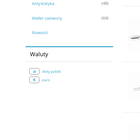
Antystatyka
(48)
Weller czerwony
(64)
Nowości
Waluty
złoty polski
euro