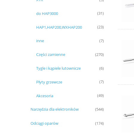
do HAP3000
(31)
HAP1,HAP200,WXHAP200
(23)
inne
(7)
Części zamienne
(270)
Tygle i kąpiele lutownicze
(6)
Płyty grzewcze
(7)
Akcesoria
(49)
Narzędzia dla elektroników
(544)
Odciągi oparów
(174)