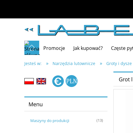
Promocje
Jak kupować?
Częste py
»
»
Jesteś w:
Narzędzia lutownicze
Groty i dysze
Grot 
Menu
Maszyny do produkcji
(13)