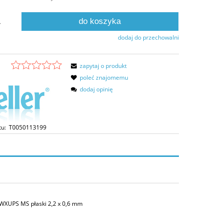
do koszyka
.
dodaj do przechowalni
zapytaj o produkt
poleć znajomemu
dodaj opinię
tu:
T0050113199
 WXUPS MS płaski 2,2 x 0,6 mm