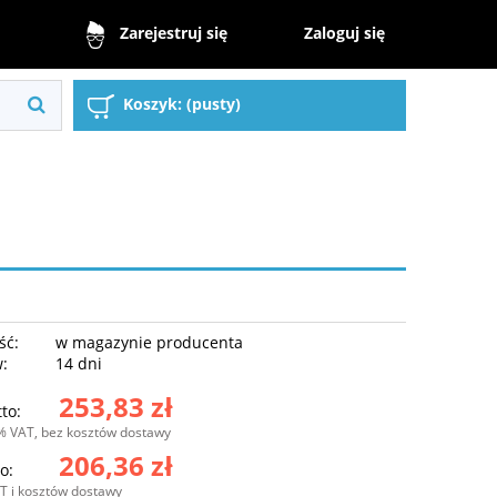
Zaloguj się
Zarejestruj się
Koszyk:
(pusty)
ść:
w magazynie producenta
w:
14 dni
253,83 zł
to:
% VAT, bez kosztów dostawy
206,36 zł
o:
T i kosztów dostawy