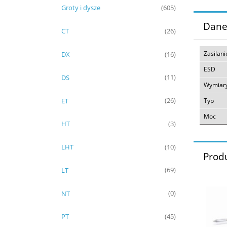
Groty i dysze
(605)
Dane
CT
(26)
Zasilani
DX
(16)
ESD
DS
(11)
Wymiar
ET
(26)
Typ
Moc
HT
(3)
LHT
(10)
Prod
LT
(69)
NT
(0)
PT
(45)