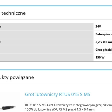
 techniczne
e
24V
Zabezpiec
y
2,2 x 0,6 
Grot płaski
150 W
ukty powiązane
Grot lutowniczy RTUS 015 S MS
RTUS 015 S MS Grot lutowniczy ze zintegrowanym grzejnikiem
150W do lutownicy WXUPS MS płaski 1,5 x 0,4 mm