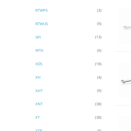
RTWPS
(3)
RTWUS
(6)
SPI
(13)
WTA
(6)
XDS
(18)
XH
(4)
XHT
(6)
XNT
(38)
XT
(38)
XTR
(5)