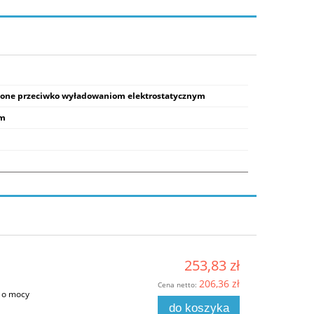
zone przeciwko wyładowaniom elektrostatycznym
mm
253,83 zł
206,36 zł
Cena netto:
 o mocy
do koszyka