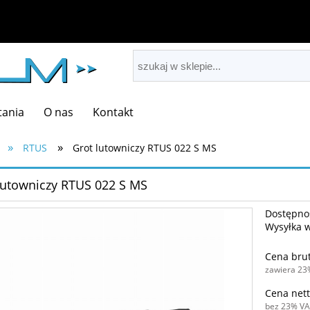
tania
O nas
Kontakt
»
»
RTUS
Grot lutowniczy RTUS 022 S MS
lutowniczy RTUS 022 S MS
Dostępno
Wysyłka 
Cena brut
zawiera 23
Cena nett
bez 23% VA